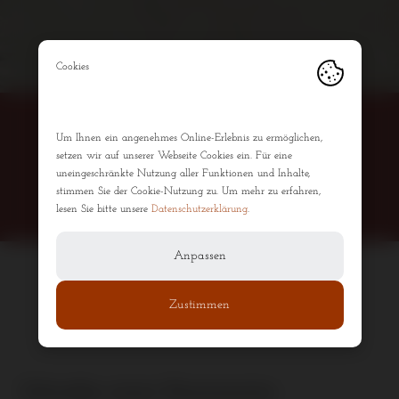
Um Ihnen ein angenehmes Online-Erlebnis zu ermöglichen,
setzen wir auf unserer Webseite Cookies ein. Für eine
uneingeschränkte Nutzung aller Funktionen und Inhalte,
stimmen Sie der Cookie-Nutzung zu. Um mehr zu erfahren,
lesen Sie bitte unsere
Datenschutzerklärung
.
Anpassen
Zustimmen
Schreibe einen Kommentar